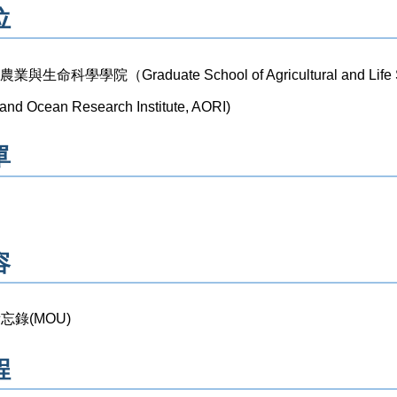
位
生命科學學院（Graduate School of Agricultural and L
and Ocean Research Institute, AORI)
單
容
忘錄(MOU)
程