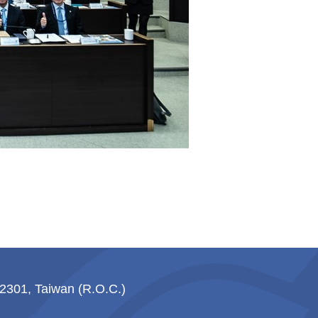
1, Taiwan (R.O.C.)