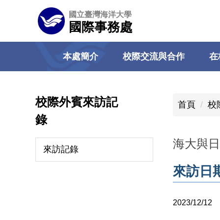
跳
國立臺灣海洋大學
到
國際事務處
主
要
本處簡介
校際交流與合作
在
內
容
區
校際外賓來訪記
首頁
校
錄
海大與日
來訪記錄
來訪日
2023/12/12