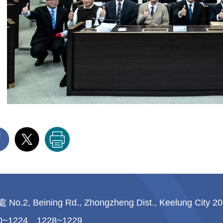
ng Rd., Zhongzheng Dist., Keelung City 20230
0~1224、1228~1229